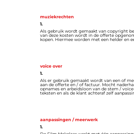
muziekrechten
1.
Als gebruik wordt gemaakt van copyright b
van deze kosten wordt in de offerte opgenom
kopen. Hiermee worden met een helder en ee
voice over
1.
Als er gebruik gemaakt wordt van een of me
aan de offerte en / of factuur. Mocht naderha
opnames en arbeidsloon van de stem / voice-o
teksten en als de klant achteraf zelf aanpas
aanpassingen / meerwerk
1.
De Film Makelaar werkt met één aanpassings