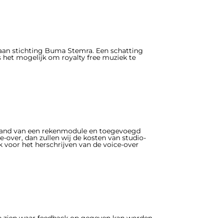
an stichting Buma Stemra. Een schatting
s het mogelijk om royalty free muziek te
 hand van een rekenmodule en toegevoegd
e-over, dan zullen wij de kosten van studio-
k voor het herschrijven van de voice-over
te zien waar feedback op gegeven kan worden