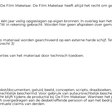
De Film Makelaar. De Film Makelaar heeft
altijd
het recht om ge
één jaar veilig opgeslagen op eigen bronnen. In overleg kan he
BTW in rekening gebracht. Worden hier geen afspraken over gema
materiaal worden gearchiveerd op een externe harde schijf. Te
srecht 3)
verlies van het materiaal door technisch toedoen.
st/documenten, geluid, beeld, concepten, scripts, draaiboeken, 
rsrechtelijk beschermd. Voor gebruik van auteursrechtelijk bes
t blijft tijdens de productie bij De Film Makelaar. Wanneer het 
h overgedragen aan de desbetreffende persoon of aan het bedrijf
entuele claims van derden.