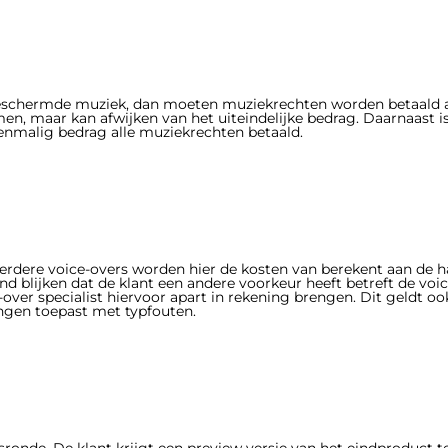
eschermde muziek, dan moeten muziekrechten worden betaald a
en, maar kan afwijken van het uiteindelijke bedrag. Daarnaast i
nmalig bedrag alle muziekrechten betaald.
erdere voice-overs worden hier de kosten van berekent aan de
nd blijken dat de klant een andere voorkeur heeft betreft de voic
ver specialist hiervoor apart in rekening brengen. Dit geldt oo
singen toepast met typfouten.
ronde. De klant krijgt een preview versie van het eindproduct 