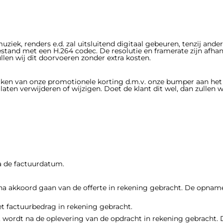
ziek, renders e.d. zal uitsluitend digitaal gebeuren, tenzij ande
tand met een H.264 codec. De resolutie en framerate zijn afhan
len wij dit doorvoeren zonder extra kosten.
ken van onze promotionele korting d.m.v. onze bumper aan het 
aten verwijderen of wijzigen. Doet de klant dit wel, dan zullen 
na de factuurdatum.
 akkoord gaan van de offerte in rekening gebracht. De opnames z
t factuurbedrag in rekening gebracht.
 wordt na de oplevering van de opdracht in rekening gebracht. D