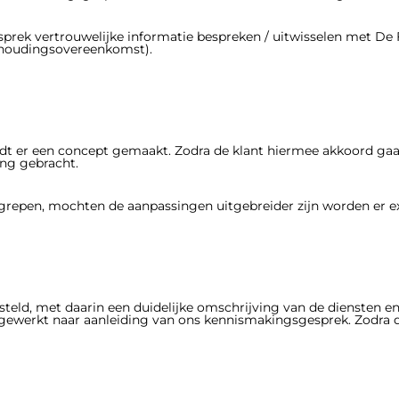
prek vertrouwelijke informatie bespreken / uitwisselen met De F
houdingsovereenkomst).
 er een concept gemaakt. Zodra de klant hiermee akkoord gaat 
ing gebracht.
egrepen, mochten de aanpassingen uitgebreider zijn worden er ex
steld, met daarin een duidelijke omschrijving van de diensten e
gewerkt naar aanleiding van ons kennismakingsgesprek. Zodra d