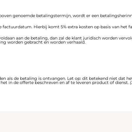
 boven genoemde betalingstermijn, wordt er een betalingsherin
 factuurdatum. Hierbij komt 5% extra kosten op basis van het f
oldaan aan de betaling, dan zal de klant juridisch worden vervol
ning worden gebracht en worden verhaald.
den als de betaling is ontvangen.
Let op
: dit betekend niet dat h
et in de offerte beschreven en af te leveren product of dienst
.